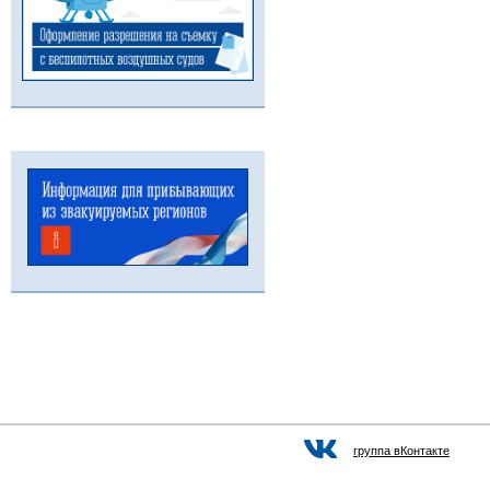
группа вКонтакте