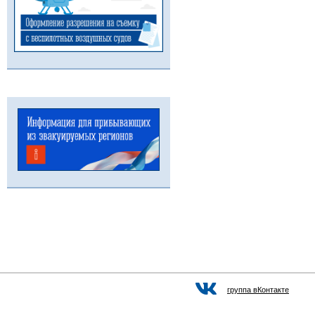
группа вКонтакте