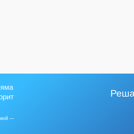
 яма
Реша
горит
емой —