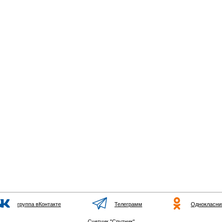
группа вКонтакте
Телеграмм
Однокласни
Счетчик "Спутник"