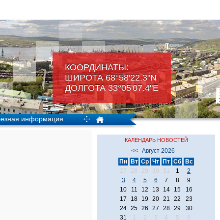
КООРДИНАТЫ:
ШИРОТА 68°58'22.3"N
ДОЛГОТА 33°05'07.4"Е
езная информация
КАЛЕНДАРЬ НОВОСТЕЙ
<<
Август 2026
Пн
Вт
Ср
Чт
Пт
Сб
Вс
27
28
29
30
31
1
2
3
4
5
6
7
8
9
10
11
12
13
14
15
16
17
18
19
20
21
22
23
24
25
26
27
28
29
30
31
1
2
3
4
5
6