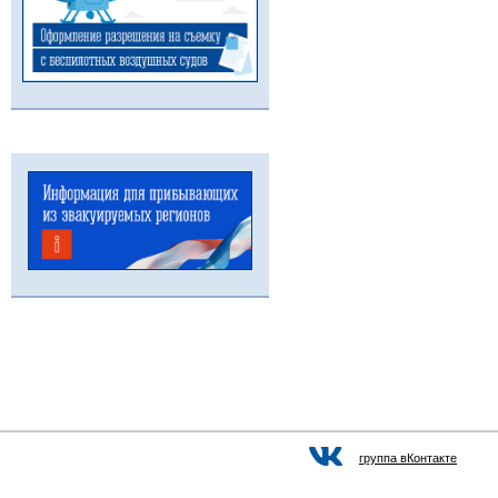
группа вКонтакте