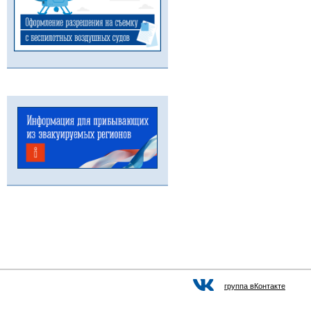
группа вКонтакте