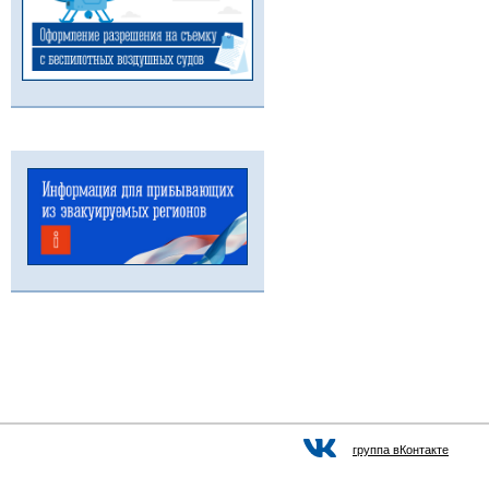
группа вКонтакте