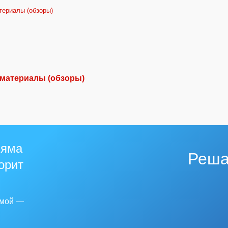
териалы (обзоры)
 материалы (обзоры)
 яма
Реша
горит
емой —