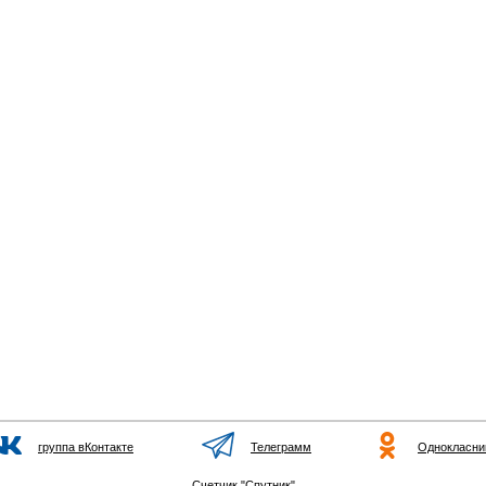
группа вКонтакте
Телеграмм
Однокласни
Счетчик "Спутник"