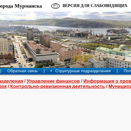
города Мурманска
ВЕРСИЯ ДЛЯ СЛАБОВИДЯЩИХ
|
Обратная связь
|
Структурные подразделения
|
Пол
азделения
/
Управление финансов
/
Информация о пров
рок
/
Контрольно-ревизионная деятельность
/
Муницип