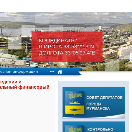
КООРДИНАТЫ:
ШИРОТА 68°58'22.3"N
ДОЛГОТА 33°05'07.4"Е
езная информация
едении и
альный финансовый