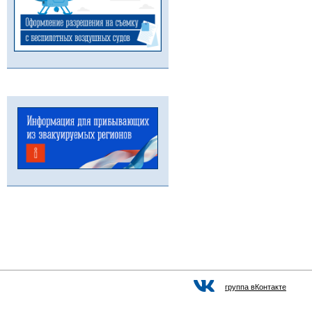
группа вКонтакте