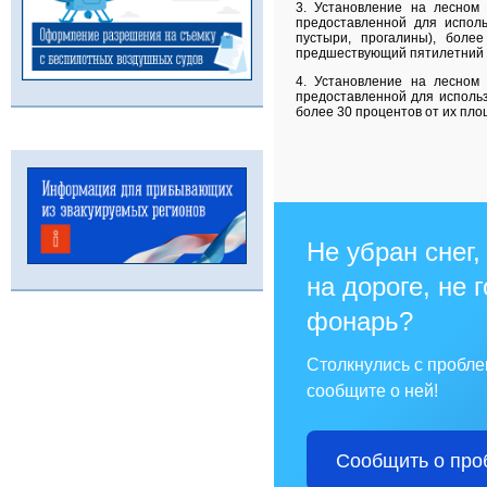
3. Установление на лесном 
предоставленной для исполь
пустыри, прогалины), боле
предшествующий пятилетний 
4. Установление на лесном 
предоставленной для использ
более 30 процентов от их пло
Не убран снег,
на дороге, не 
фонарь?
Столкнулись с пробл
сообщите о ней!
Сообщить о про