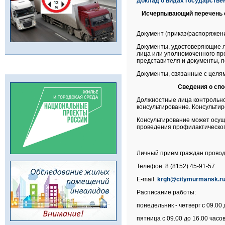
Доклад о видах государствен
Исчерпывающий перечень с
Документ (приказ/распоряжени
Документы, удостоверяющие ли
лица или уполномоченного пр
представителя и документы,
Документы, связанные с целям
Сведения о спо
Должностные лица контрольно
консультирование. Консульти
Консультирование может осущ
проведения профилактическог
Личный прием граждан проводит
Телефон: 8 (8152) 45-91-57
E
-
mail
:
krgh
@
citymurmansk
.
r
Расписание работы:
понедельник - четверг с 09.00 
пятница с 09.00 до 16.00 часов