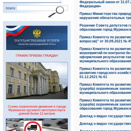
Федеральный закон от 31.07
Федерации»
поиск
Приказ Министерства природ
нарушения обязательных тр
Решение Совета депутатов г
образования город Мурманск"
Приказ Комитета по развити
вопросов)" от 30.09.2021 № 4
Приказ Комитета по развити
мероприятий по контролю б
ГРАФИК ПРИЕМА ГРАЖДАН
оформления результатов так
муниципального образования 
Приказ Комитета по развити
развитию городского хозяйс
01.12.2021 № 61
Приказ Комитета по развити
(ущерба) охраняемым законо
муниципального образования 
Приказ Комитета по развити
(ущерба) охраняемым законо
Схема ограничения движения в городе
образования город Мурманск 
Мурманске грузового автотранспорта
длиной более 12 метров
Доклад о видах государствен
Доклад о видах государствен