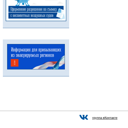
группа вКонтакте