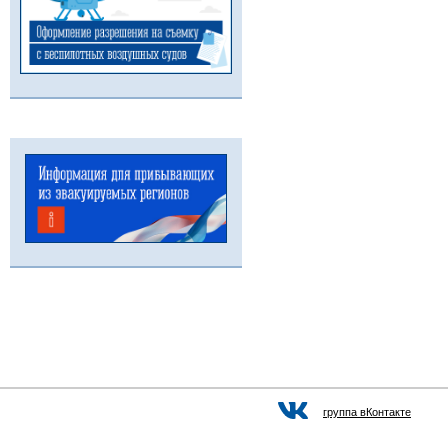
группа вКонтакте