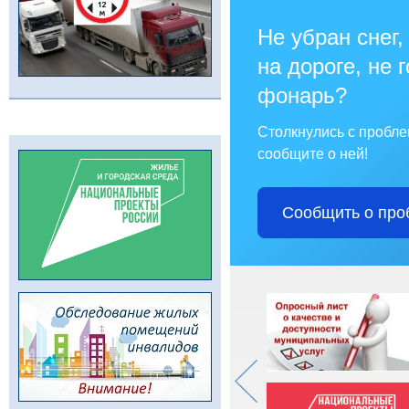
Не убран снег,
на дороге, не 
фонарь?
Столкнулись с пробл
сообщите о ней!
Сообщить о про