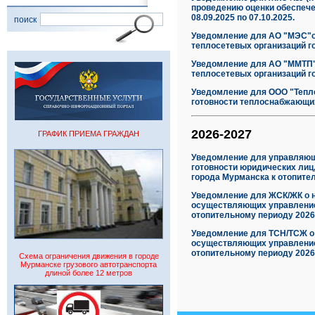
проведению оценки обеспече
08.09.2025 по 07.10.2025.
поиск
Уведомление для АО "МЭС"о 
теплосетевых организаций го
Уведомление для АО "ММТП"
теплосетевых организаций го
Уведомление для ООО "Тепло
готовности теплоснабжающих 
2026-2027
ГРАФИК ПРИЕМА ГРАЖДАН
Уведомление для управляющ
готовности юридических лиц
города Мурманска к отопите
Уведомление для ЖСК/ЖК о н
осуществляющих управление/
отопительному периоду 2026
Уведомление для ТСН/ТСЖ о 
осуществляющих управление/
отопительному периоду 2026
Схема ограничения движения в городе
Мурманске грузового автотранспорта
длиной более 12 метров