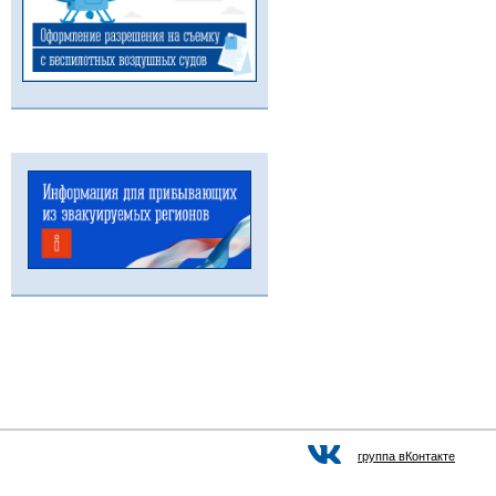
группа вКонтакте