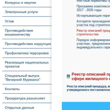
Местные нормативы г
Конкурсы и закупки
Программа комплексн
2017 - 2035 годы
Электронные услуги
Исчерпывающие переч
Устав
Алгоритм прохождени
участка под строител
Противодействие
Реестр описаний про
мошенничеству
строительства
Порядок информирован
Противодействие коррупции
участках, предназнач
индивидуального гар
Профилактика терроризма
Реализация национальных
проектов
Реестр описаний п
Специальный выпуск
сфере жилищного 
"Вечерний Мурманск"
Реестр описаний процедур, 
Контакты
утвержденного постановлени
Прокуратура разъясняет
Открытые данные