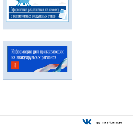
группа вКонтакте