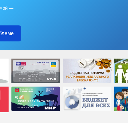
емой —
блеме