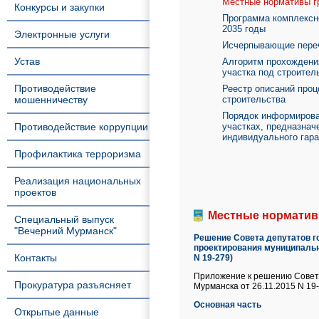
Местные нормативы г
Конкурсы и закупки
Программа комплексно
2035 годы
Электронные услуги
Исчерпывающие переч
Устав
Алгоритм прохождени
участка под строител
Противодействие
Реестр описаний про
мошенничеству
строительства
Порядок информирован
Противодействие коррупции
участках, предназнач
индивидуального гар
Профилактика терроризма
Реализация национальных
проектов
Местные норматив
Специальный выпуск
"Вечерний Мурманск"
Решение Совета депутатов го
проектирования муниципально
Контакты
N 19-279)
Приложение к решению Совета 
Прокуратура разъясняет
Мурманска от 26.11.2015 N 19-
Основная часть
Открытые данные