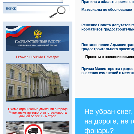
Правила и область применен
поиск
Материалы по обоснованию
Решение Совета депутатов го
нормативов градостроительн
Постановление Администраци
градостроительного проекти
Проекты о внесении измен
ГРАФИК ПРИЕМА ГРАЖДАН
Приказ Министерства градост
внесения изменений в местн
Схема ограничения движения в городе
Не убран снег,
Мурманске грузового автотранспорта
длиной более 12 метров
на дороге, не 
фонарь?