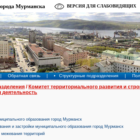
города Мурманска
ВЕРСИЯ ДЛЯ СЛАБОВИДЯЩИХ
|
Обратная связь
|
Структурные подразделения
|
Пол
азделения
/
Комитет территориального развития и стр
 деятельность
ниципального образования город Мурманск
вания и застройки муниципального образования город Мурманск
и межевания территорий