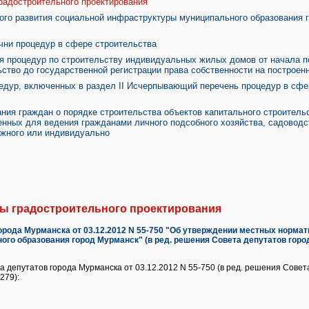
радостроительного проектирования
го развития социальной инфраструктуры муниципального образования г
ни процедур в сфере строительства
я процедур по строительству индивидуальных жилых домов от начала п
ьство до государственной регистрации права собственности на построен
цедур, включенных в раздел II Исчерпывающий перечень процедур в сф
ия граждан о порядке строительства объектов капитального строитель
енных для ведения гражданами личного подсобного хозяйства, садоводс
ажного или индивидуально
ы градостроительного проектирования
рода Мурманска от 03.12.2012 N 55-750
"Об утверждении местных нормат
го образования город Мурманск" (в ред. решения Совета депутатов город
депутатов города Мурманска от 03.12.2012 N 55-750 (в ред. решения Совет
279):