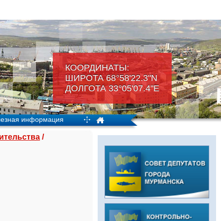
КООРДИНАТЫ:
ШИРОТА 68°58'22.3"N
ДОЛГОТА 33°05'07.4"Е
езная информация
оительства
/