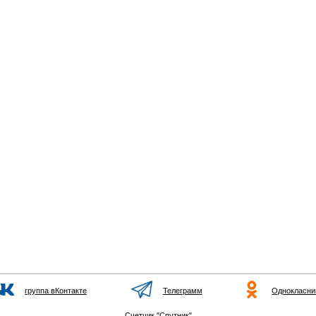
группа вКонтакте
Телеграмм
Однокласни
Счетчик "Спутник"