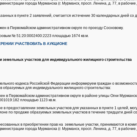
инистрации города Мурманска (г. Мурманск, просп. Ленина, д. 77, в рабочие дн
азанных в пункте 2 заявлений, считается истечение 30 календарных дней со 
ожен в Первомайском административном округе по проезду Сосновому.
тровым № 51:20:0002400:2223 площадью 1674 кв.м.
РЕНИИ УЧАСТВОВАТЬ В АУКЦИОНЕ
и земельных участков для индивидуального жилищного строительства
Земельного кодекса Российской Федерации информируем граждан о возможнос
в образуемых для индивидуального жилищного строительства:
жен в Первомайском административном округе в районе улицы Огни Мурманска
001019:182 площадью 1123 кв.м.
е в предоставлении земельных участков для указанных в пункте 1 целей, мог
ионе по продаже образуемых земельных участков в течение тридцати дней с
ресованных в приобретении прав на земельные участки, принимаются в коми
инистрации города Мурманска (г. Мурманск, просп. Ленина, д. 77, в рабочие дн