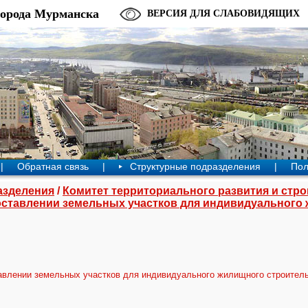
города Мурманска
ВЕРСИЯ ДЛЯ СЛАБОВИДЯЩИХ
|
Обратная связь
|
Структурные подразделения
|
Пол
азделения
/
Комитет территориального развития и стр
оставлении земельных участков для индивидуального
авлении земельных участков для индивидуального жилищного строител