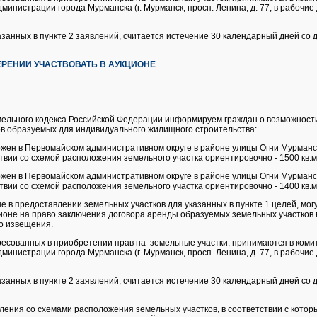
инистрации города Мурманска (г. Мурманск, просп. Ленина, д. 77, в рабочие дн
азанных в пункте 2 заявлений, считается истечение 30 календарный дней со 
РЕНИИ УЧАСТВОВАТЬ В АУКЦИОНЕ
Земельного кодекса Российской Федерации информируем граждан о возможнос
в образуемых для индивидуального жилищного строительства:
жен в Первомайском административном округе в районе улицы Огни Мурманс
ствии со схемой расположения земельного участка ориентировочно - 1500 кв.м
жен в Первомайском административном округе в районе улицы Огни Мурманс
ствии со схемой расположения земельного участка ориентировочно - 1400 кв.м
 в предоставлении земельных участков для указанных в пункте 1 целей, мог
ионе на право заключения договора аренды образуемых земельных участков 
о извещения.
ресованных в приобретении прав на земельные участки, принимаются в коми
инистрации города Мурманска (г. Мурманск, просп. Ленина, д. 77, в рабочие дн
занных в пункте 2 заявлений, считается истечение 30 календарный дней со 
ления со схемами расположения земельных участков, в соответствии с котор