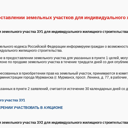
оставлении земельных участков для индивидуального
 земельного участка ЗУ1 для индивидуального жилищного строительства
Земельного кодекса Российской Федерации информируем граждан о возможнос
идуального жилищного строительства.
е в предоставлении земельного участка для указанных в пункте 1 целей, мог
ионе по продаже земельного участка в течение тридцати дней со дня опубли
ресованных в приобретении прав на земельный участок, принимаются в комит
инистрации города Мурманска (г. Мурманск, просп. Ленина, д. 77, в рабочие дн
азанных в пункте 2 заявлений, считается истечение 30 календарных дней со 
о участка ЗУ1
РЕНИИ УЧАСТВОВАТЬ В АУКЦИОНЕ
 земельного участка ЗУ2 для индивидуального жилищного строительства