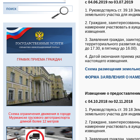
с 04.06.2019 по 03.07.2019
поиск
1. Руководствуясь ст. 39.18 
земельного участка для индив
2. Граждане, заинтересованны
намерении участвовать в аукц
извещения.
3. Заявления граждан, заинте
территориального развития адм
до 17.30, в пятницу до 16.00).
4. Датой окончания приема ук
ГРАФИК ПРИЕМА ГРАЖДАН
настоящего извещения.
Схема размещения земельног
ФОРМА ЗАЯВЛЕНИЯ О НАМЕ
Извещение о предоставлении
с 04.10.2018 по 02.11.2018
1.
Руководствуясь ст. 39.18 
Схема ограничения движения в городе
земельного участка для индив
Мурманске грузового автотранспорта
длиной более 12 метров
2.
Граждане, заинтересованные
намерении участвовать в аукц
извещения.
3. Заявления граждан, заинте