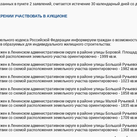
азанных в пункте 2 заявлений, считается истечение 30 календарный дней со 
РЕНИИ УЧАСТВОВАТЬ В АУКЦИОНЕ
Земельного кодекса Российской Федерации информируем граждан о возможнос
в образуемых для индивидуального жилищного строительства:
жен в Ленинском административном округе в районе улицы Боровой. Площад
мой расположения земельного участка ориентировочно - 1999 кв.м.
жен в Ленинском административном округе в районе улицы Большой Ручьево
ствии со схемой расположения земельного участка ориентировочно - 1982 кв.м
жен в Ленинском административном округе в районе улицы Большой Ручьево
ствии со схемой расположения земельного участка ориентировочно - 1023 кв.м
жен в Ленинском административном округе в районе улицы Большой Ручьево
ствии со схемой расположения земельного участка ориентировочно - 1858 кв.м
жен в Ленинском административном округе в районе улицы Малой Ручьевой.
ствии со схемой расположения земельного участка ориентировочно - 1835 кв.м
жен в Ленинском административном округе в районе улицы Большой Ручьево
ствии со схемой расположения земельного участка ориентировочно - 1709 кв.м
жен в Ленинском административном округе в районе улицы Большой Ручьево
ствии со схемой расположения земельного участка ориентировочно - 1368 кв.м