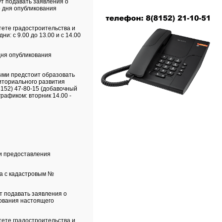
ут подавать заявления о
о дня опубликования
тете градостроительства и
и: с 9.00 до 13.00 и с 14.00
дня опубликования
рыми предстоит образовать
иториального развития
(8152) 47-80-15 (добавочный
графиком: вторник 14.00 -
ти предоставления
ка с кадастровым №
ут подавать заявления о
кования настоящего
тете градостроительства и