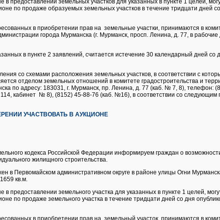
е в предоставлении земельных участков для указанных в пункте 1 целей, мог
ионе по продаже образуемых земельных участков в течение тридцати дней с
ресованных в приобретении прав на земельные участки, принимаются в коми
инистрации города Мурманска (г. Мурманск, просп. Ленина, д. 77, в рабочие дн
азанных в пункте 2 заявлений, считается истечение 30 календарный дней со 
ления со схемами расположения земельных участков, в соответствии с кото
ляется отделом земельных отношений в комитете градостроительства и терр
а по адресу: 183031, г. Мурманск, пр. Ленина, д. 77 (каб. № 7, 8), телефон: 
114, кабинет № 8), (8152) 45-88-76 (каб. №16), в соответствии со следующим 
РЕНИИ УЧАСТВОВАТЬ В АУКЦИОНЕ
Земельного кодекса Российской Федерации информируем граждан о возможнос
идуального жилищного строительства.
жен в Первомайском административном округе в районе улицы Огни Мурманс
1659 кв.м.
е в предоставлении земельного участка для указанных в пункте 1 целей, мог
ионе по продаже земельного участка в течение тридцати дней со дня опубли
ресованных в приобретении прав на земельный участок, принимаются в коми