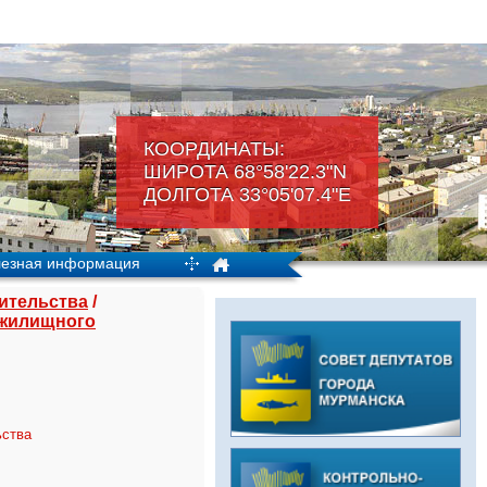
КООРДИНАТЫ:
ШИРОТА 68°58'22.3"N
ДОЛГОТА 33°05'07.4"Е
езная информация
оительства
/
 жилищного
ьства