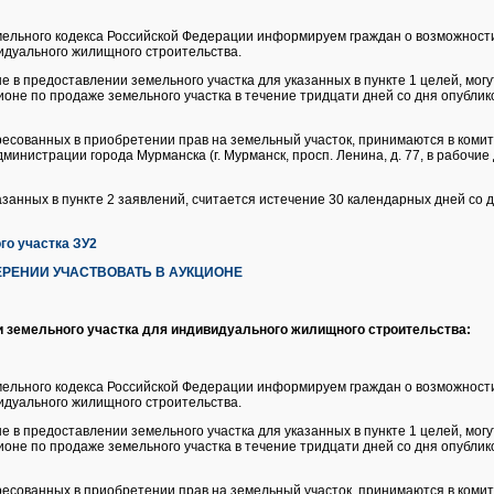
Земельного кодекса Российской Федерации информируем граждан о возможнос
идуального жилищного строительства.
е в предоставлении земельного участка для указанных в пункте 1 целей, мог
ионе по продаже земельного участка в течение тридцати дней со дня опубли
ресованных в приобретении прав на земельный участок, принимаются в комит
инистрации города Мурманска (г. Мурманск, просп. Ленина, д. 77, в рабочие дн
азанных в пункте 2 заявлений, считается истечение 30 календарных дней со 
о участка ЗУ2
РЕНИИ УЧАСТВОВАТЬ В АУКЦИОНЕ
 земельного участка для индивидуального жилищного строительства:
Земельного кодекса Российской Федерации информируем граждан о возможнос
идуального жилищного строительства.
 в предоставлении земельного участка для указанных в пункте 1 целей, могу
ионе по продаже земельного участка в течение тридцати дней со дня опубли
ресованных в приобретении прав на земельный участок, принимаются в комит