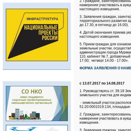
2. Граждане, заинтересованны
намерении участвовать в аукц
настоящего извещения.
3. Заявления граждан, заинте
территориального развития адм
до 17.30, в пятницу до 16.00).
4. Датой окончания приема ук
настоящего извещения.
5. Прием граждан для ознаком
земельные участки, осуществ
администрации города Мурманск
110, кабинет № 7, добавочный 
17.00; четверг 14.00 - 17.00».
ФОРМА ЗАЯВЛЕНИЯ О НАМЕ
с 13.07.2017 по 14.08.2017
1. Руководствуясь ст. 39.18 
земельного участка для индив
- земельный участок располо
51:20:0001019:134, площадью 
2. Граждане, заинтересованны
намерении участвовать в аукц
извещения.
3. Заявления граждан, заинте