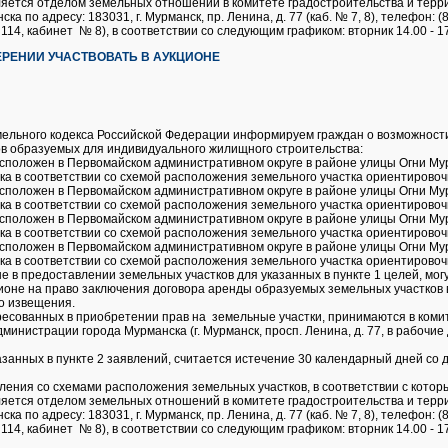
ляется отделом земельных отношений в комитете градостроительства и терр
а по адресу: 183031, г. Мурманск, пр. Ленина, д. 77 (каб. № 7, 8), телефон: 
114, кабинет № 8), в соответствии со следующим графиком: вторник 14.00 - 17.
РЕНИИ УЧАСТВОВАТЬ В АУКЦИОНЕ
Земельного кодекса Российской Федерации информируем граждан о возможнос
в образуемых для индивидуального жилищного строительства:
сположен в Первомайском административном округе в районе улицы Огни М
ка в соответствии со схемой расположения земельного участка ориентировочно
сположен в Первомайском административном округе в районе улицы Огни М
ка в соответствии со схемой расположения земельного участка ориентировочно
сположен в Первомайском административном округе в районе улицы Огни М
ка в соответствии со схемой расположения земельного участка ориентировочно
сположен в Первомайском административном округе в районе улицы Огни М
ка в соответствии со схемой расположения земельного участка ориентировочно
е в предоставлении земельных участков для указанных в пункте 1 целей, мог
ионе на право заключения договора аренды образуемых земельных участков 
о извещения.
ресованных в приобретении прав на земельные участки, принимаются в коми
инистрации города Мурманска (г. Мурманск, просп. Ленина, д. 77, в рабочие дн
азанных в пункте 2 заявлений, считается истечение 30 календарный дней со 
ления со схемами расположения земельных участков, в соответствии с кото
ляется отделом земельных отношений в комитете градостроительства и терр
а по адресу: 183031, г. Мурманск, пр. Ленина, д. 77 (каб. № 7, 8), телефон: 
114, кабинет № 8), в соответствии со следующим графиком: вторник 14.00 - 17.