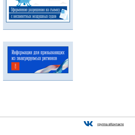
группа вКонтакте