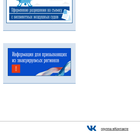
группа вКонтакте