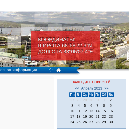
КООРДИНАТЫ:
ШИРОТА 68°58'22.3"N
ДОЛГОТА 33°05'07.4"Е
езная информация
КАЛЕНДАРЬ НОВОСТЕЙ
<<
Апрель 2023
>>
Пн
Вт
Ср
Чт
Пт
Сб
Вс
27
28
29
30
31
1
2
3
4
5
6
7
8
9
10
11
12
13
14
15
16
17
18
19
20
21
22
23
24
25
26
27
28
29
30