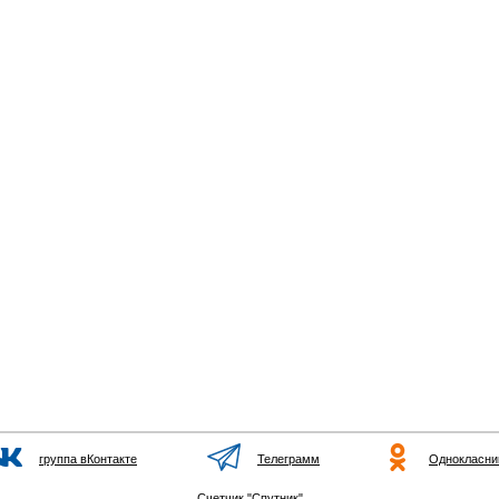
группа вКонтакте
Телеграмм
Однокласни
Счетчик "Спутник"