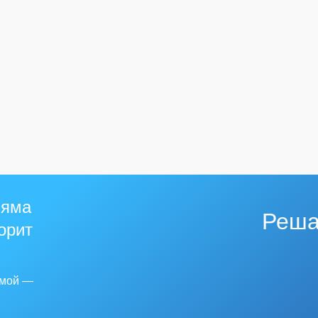
 яма
Реша
горит
емой —