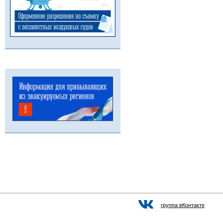
группа вКонтакте