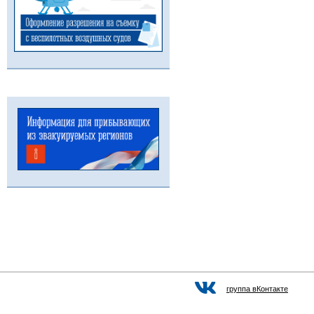
группа вКонтакте