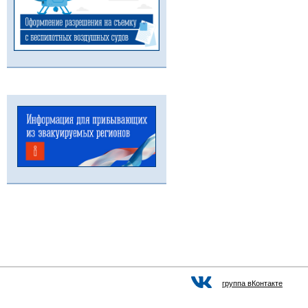
группа вКонтакте