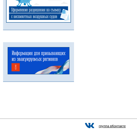
группа вКонтакте