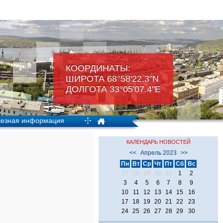
КООРДИНАТЫ:
ШИРОТА 68°58'22.3"N
ДОЛГОТА 33°05'07.4"Е
езная информация
КАЛЕНДАРЬ НОВОСТЕЙ
<<
Апрель 2023
>>
Пн
Вт
Ср
Чт
Пт
Сб
Вс
27
28
29
30
31
1
2
3
4
5
6
7
8
9
10
11
12
13
14
15
16
17
18
19
20
21
22
23
24
25
26
27
28
29
30