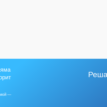
 яма
Реша
горит
емой —