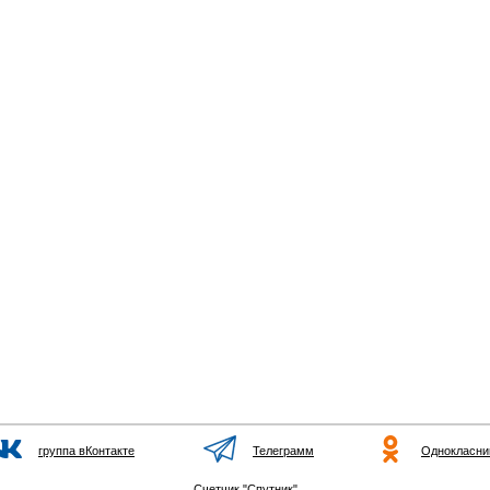
группа вКонтакте
Телеграмм
Однокласни
Счетчик "Спутник"