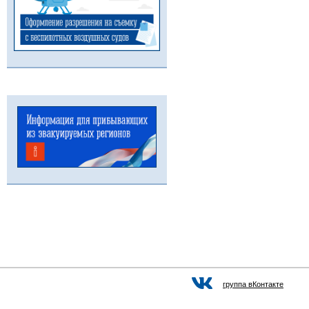
группа вКонтакте