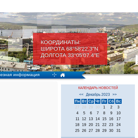
КООРДИНАТЫ:
ШИРОТА 68°58'22.3"N
ДОЛГОТА 33°05'07.4"Е
езная информация
КАЛЕНДАРЬ НОВОСТЕЙ
<<
Декабрь 2023
>>
Пн
Вт
Ср
Чт
Пт
Сб
Вс
27
28
29
30
1
2
3
4
5
6
7
8
9
10
11
12
13
14
15
16
17
18
19
20
21
22
23
24
25
26
27
28
29
30
31