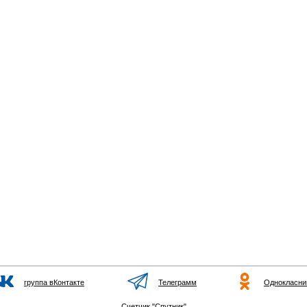
группа вКонтакте
Телеграмм
Однокласни
Счетчик "Спутник"