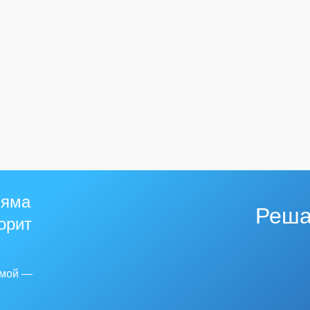
 яма
Реша
горит
емой —