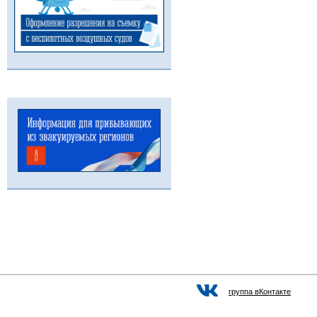
группа вКонтакте