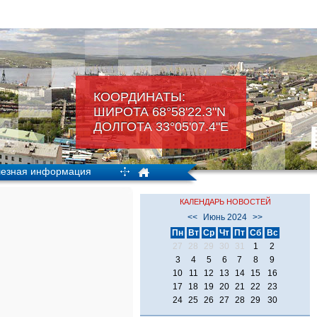
КООРДИНАТЫ:
ШИРОТА 68°58'22.3"N
ДОЛГОТА 33°05'07.4"Е
езная информация
КАЛЕНДАРЬ НОВОСТЕЙ
<<
Июнь 2024
>>
Пн
Вт
Ср
Чт
Пт
Сб
Вс
27
28
29
30
31
1
2
3
4
5
6
7
8
9
10
11
12
13
14
15
16
17
18
19
20
21
22
23
24
25
26
27
28
29
30