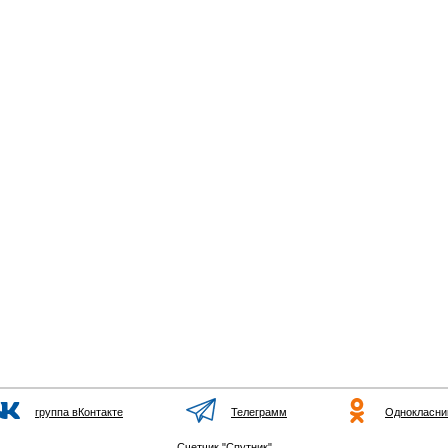
группа вКонтакте
Телеграмм
Однокласни
Счетчик "Спутник"