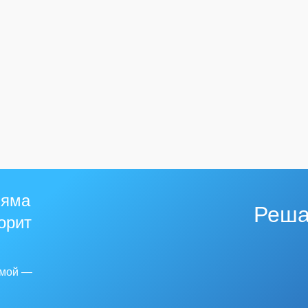
 яма
Реша
горит
емой —