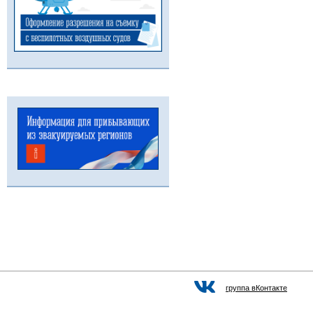
группа вКонтакте