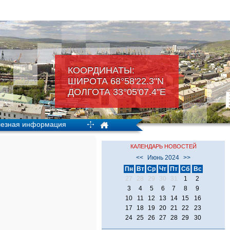
КООРДИНАТЫ:
ШИРОТА 68°58'22.3"N
ДОЛГОТА 33°05'07.4"Е
езная информация
КАЛЕНДАРЬ НОВОСТЕЙ
<<
Июнь 2024
>>
Пн
Вт
Ср
Чт
Пт
Сб
Вс
27
28
29
30
31
1
2
3
4
5
6
7
8
9
10
11
12
13
14
15
16
17
18
19
20
21
22
23
24
25
26
27
28
29
30