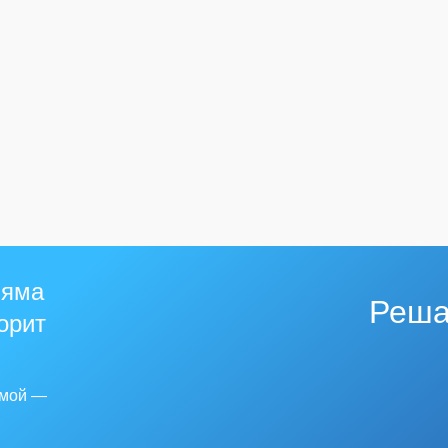
 яма
Реша
горит
емой —