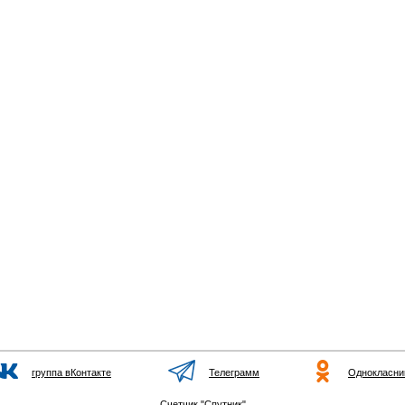
группа вКонтакте
Телеграмм
Однокласни
Счетчик "Спутник"