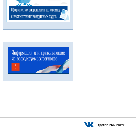
группа вКонтакте