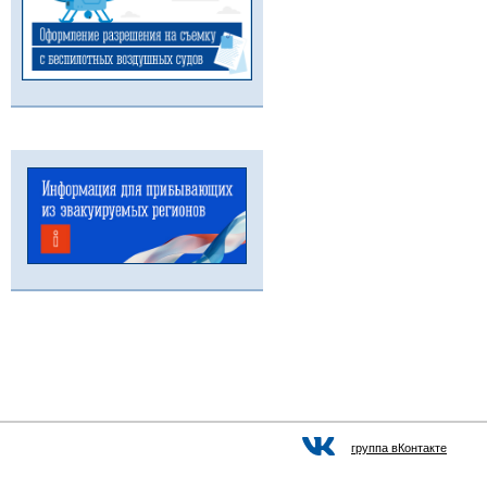
группа вКонтакте