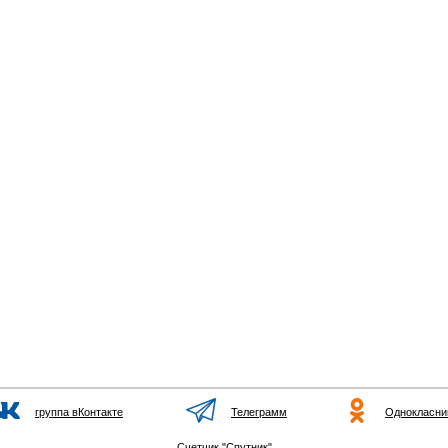
группа вКонтакте
Телеграмм
Однокласни
Счетчик "Спутник"