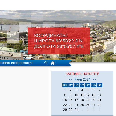
КООРДИНАТЫ:
ШИРОТА 68°58'22.3"N
ДОЛГОТА 33°05'07.4"Е
езная информация
КАЛЕНДАРЬ НОВОСТЕЙ
<<
Июль 2024
>>
Пн
Вт
Ср
Чт
Пт
Сб
Вс
1
2
3
4
5
6
7
8
9
10
11
12
13
14
15
16
17
18
19
20
21
22
23
24
25
26
27
28
29
30
31
1
2
3
4