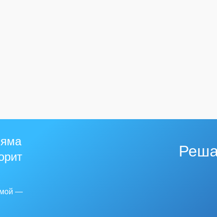
 яма
Реша
горит
емой —