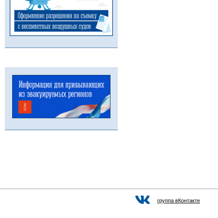
группа вКонтакте