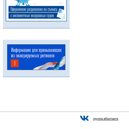
группа вКонтакте