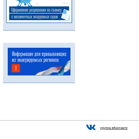
группа вКонтакте