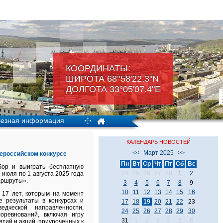
КООРДИНАТЫ:
ШИРОТА 68°58'22.3"N
ДОЛГОТА 33°05'07.4"Е
езная информация
КАЛЕНДАРЬ НОВОСТЕЙ
<<
Март 2025
>>
сероссийском конкурсе
Пн
Вт
Ср
Чт
Пт
Сб
Вс
бор и выиграть бесплатную
24
25
26
27
28
1
2
 июля по 1 августа 2025 года
аршруты».
3
4
5
6
7
8
9
10
11
12
13
14
15
16
 17 лет, которым на момент
 результаты в конкурсах и
17
18
19
20
21
22
23
ведческой направленности,
24
25
26
27
28
29
30
оревнований, включая игру
31
1
2
3
4
5
6
тий и акций, приуроченных к