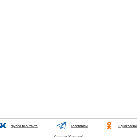
группа вКонтакте
Телеграмм
Однокласни
Счетчик "Спутник"