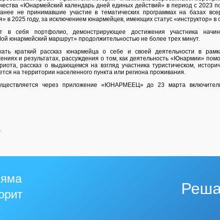
ества «Юнармейский календарь дней единых действий» в период с 2023 по
ранее не принимавшие участие в тематических программах на базах всер
в 2025 году, за исключением юнармейцев, имеющих статус «инструктор» в
ет в себя портфолио, демонстрирующее достижения участника начи
ой юнармейский маршрут» продолжительностью не более трех минут.
ать краткий рассказ юнармейца о себе и своей деятельности в рамк
ениях и результатах, рассуждения о том, как деятельность «Юнармии» помо
риота, рассказ о выдающемся на взгляд участника туристическом, истори
ется на территории населенного пункта или региона проживания.
существляется через приложение «ЮНАРМЕЕЦ» до 23 марта включител
й
 яма
Реша
горит