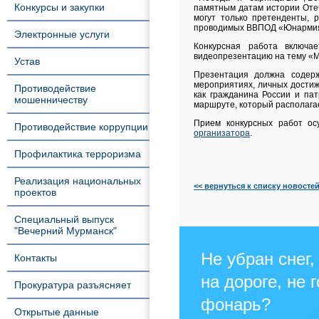
Конкурсы и закупки
памятным датам истории Отеч
могут только претенденты, 
проводимых ВВПОД «Юнармия» 
Электронные услуги
Конкурсная работа включа
видеопрезентацию на тему «М
Устав
Презентация должна содерж
мероприятиях, личных достиж
Противодействие
как гражданина России и пат
мошенничеству
маршруте, который располага
Прием конкурсных работ о
Противодействие коррупции
организатора
.
Профилактика терроризма
Реализация национальных
<< вернуться к списку новосте
проектов
Специальный выпуск
"Вечерний Мурманск"
Не убран снег,
Контакты
на дороге, не 
Прокуратура разъясняет
фонарь?
Открытые данные