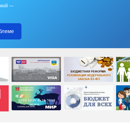
емой —
блеме