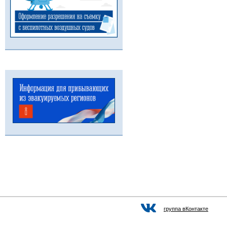
группа вКонтакте