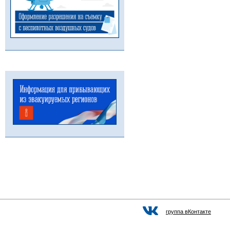
группа вКонтакте