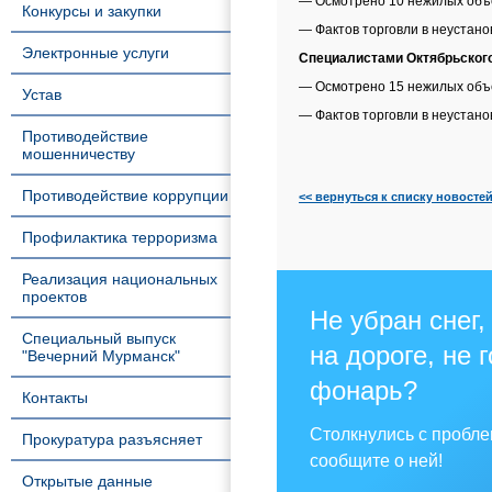
— Осмотрено 10 нежилых объе
Конкурсы и закупки
— Фактов торговли в неустан
Электронные услуги
Специалистами Октябрьског
— Осмотрено 15 нежилых объе
Устав
— Фактов торговли в неустан
Противодействие
мошенничеству
Противодействие коррупции
<< вернуться к списку новосте
Профилактика терроризма
Реализация национальных
проектов
Не убран снег,
Специальный выпуск
на дороге, не 
"Вечерний Мурманск"
фонарь?
Контакты
Столкнулись с пробл
Прокуратура разъясняет
сообщите о ней!
Открытые данные