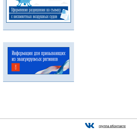
группа вКонтакте