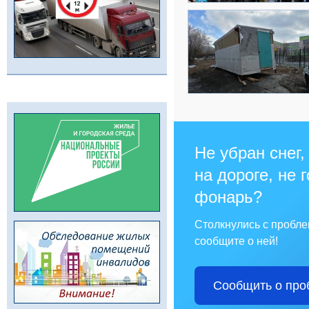
Не убран снег,
на дороге, не 
фонарь?
Столкнулись с пробл
сообщите о ней!
Сообщить о про