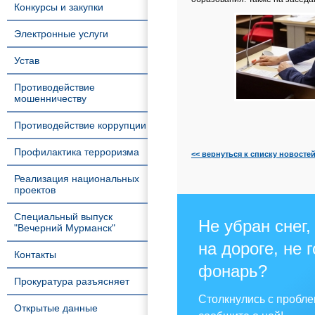
Конкурсы и закупки
Электронные услуги
Устав
Противодействие
мошенничеству
Противодействие коррупции
Профилактика терроризма
<< вернуться к списку новосте
Реализация национальных
проектов
Специальный выпуск
Не убран снег,
"Вечерний Мурманск"
на дороге, не 
Контакты
фонарь?
Прокуратура разъясняет
Столкнулись с пробл
Открытые данные