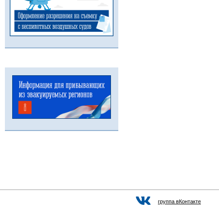
группа вКонтакте