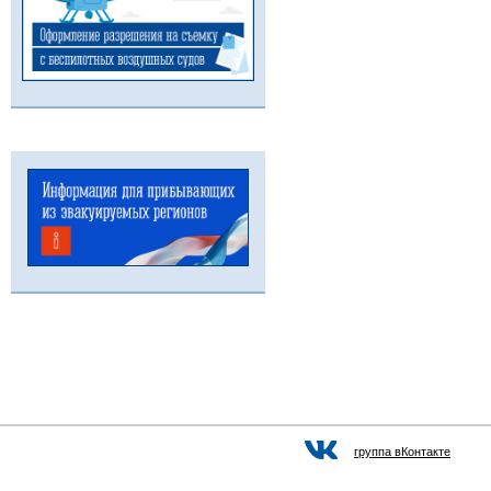
группа вКонтакте