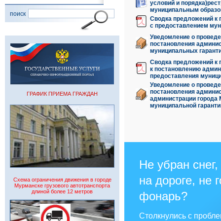
условий и порядка)рес
муниципальным образов
поиск
Сводка предложений к 
с предоставлением мун
Уведомление о проведе
постановления админис
муниципальных гаранти
Сводка предложений к 
к постановлению админ
предоставления муници
Уведомление о проведе
постановления админис
ГРАФИК ПРИЕМА ГРАЖДАН
администрации города 
муниципальной гаранти
Не убран снег,
на дороге, не 
Схема ограничения движения в городе
Мурманске грузового автотранспорта
длиной более 12 метров
фонарь?
Столкнулись с пробл