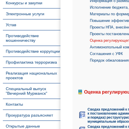
Информация о размещ
Конкурсы и закупки
Исполнение бюджета, 
Электронные услуги
Материалы по форми
Повышение эффектив
Устав
Проекты НПА, внесён
Проекты постановлен
Противодействие
мошенничеству
Оценка регулирующег
Антимонопольный ко
Противодействие коррупции
Соглашения с УФК
Порядок обжалования
Профилактика терроризма
Реализация национальных
проектов
Специальный выпуск
Оценка регулирую
"Вечерний Мурманск"
Контакты
Сводка предложений к 
к постановлению админ
Прокуратура разъясняет
и порядка) реструктур
муниципальным образов
Открытые данные
Сводка предложений к 