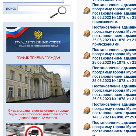
Постановление админис
поиск
программу города Мурм
постановлением админис
25.05.2023 № 1878, от 21
приложением.
Постановление админис
программу города Мурм
постановлением админис
25.05.2023 № 1878, от 21
приложениями.
Постановление админис
программу города Мурм
ГРАФИК ПРИЕМА ГРАЖДАН
постановлением админис
25.05.2023 № 1878, от 2
Постановление админис
программу города Мурм
постановлением админис
25.05.2023 № 1878, от 2
Постановление админис
программу города Мурм
постановлением админис
25.05.2023 № 1878, от 2
Постановление админис
программу города Мурм
Схема ограничения движения в городе
постановлением адми
Мурманске грузового автотранспорта
14.03.2023 № 898, от 2
длиной более 12 метров
Постановление админис
программу города Мурм
постановлением админис