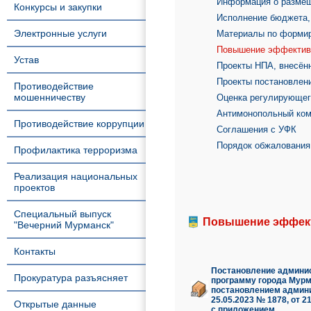
Информация о размещ
Конкурсы и закупки
Исполнение бюджета, 
Электронные услуги
Материалы по форми
Повышение эффектив
Устав
Проекты НПА, внесён
Проекты постановлен
Противодействие
мошенничеству
Оценка регулирующег
Антимонопольный ко
Противодействие коррупции
Соглашения с УФК
Порядок обжалования
Профилактика терроризма
Реализация национальных
проектов
Специальный выпуск
Повышение эффек
"Вечерний Мурманск"
Контакты
Постановление админис
Прокуратура разъясняет
программу города Мурм
постановлением админис
25.05.2023 № 1878, от 21
Открытые данные
с приложением.