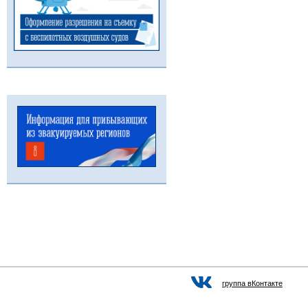
группа вКонтакте