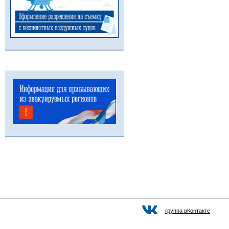
группа вКонтакте