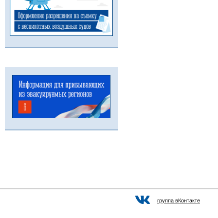
группа вКонтакте