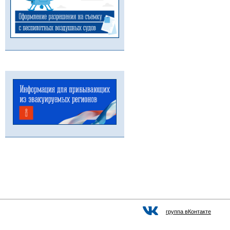
группа вКонтакте