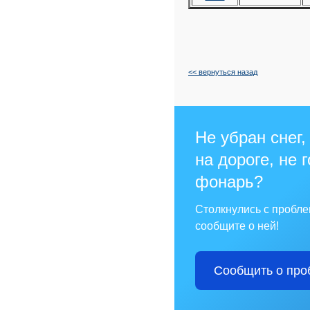
<< вернуться назад
Не убран снег,
на дороге, не 
фонарь?
Столкнулись с пробл
сообщите о ней!
Сообщить о про