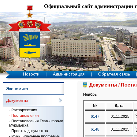
Официальный сайт администрации 
Новости
|
Администрация
|
Обратная связь
Документы
/
Поста
Экономика
Ноябрь
Документы
№
Дата
- Распоряжения
- Постановления
6147
01.11.2025
- Постановления Главы города
Мурманска
6148
01.11.2025
- Проекты документов
- Муниципальные программы