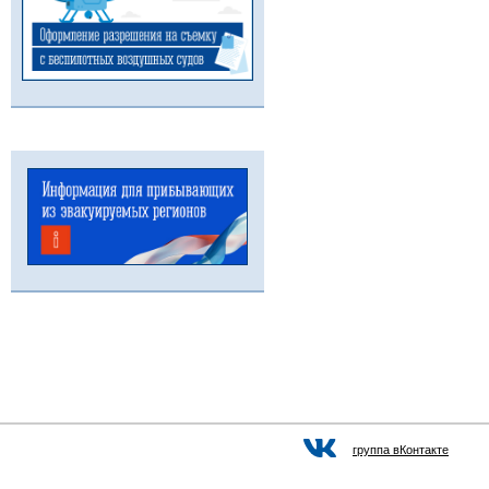
группа вКонтакте