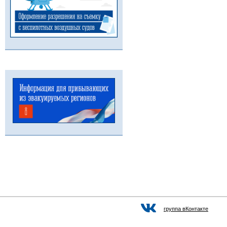
группа вКонтакте