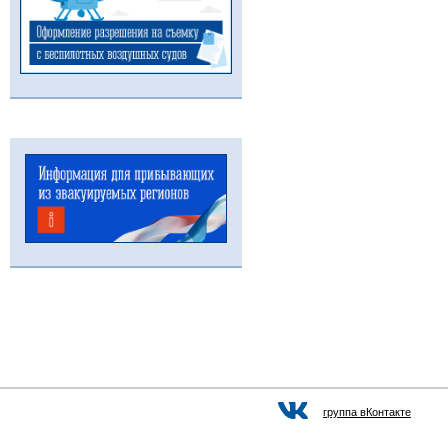
группа вКонтакте